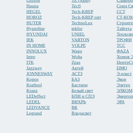
Griffon
TE (ABB)
Славпр
Haupa
Tecfi
Союз Св
HEGEL
Tech-KREP
ССТ
HOROZ
Tech-KREP опт
СТ-КО
HUTER
TechnoLux
Строите
Hyperline
tekfor
Тайгета
HYUNDAI
UNIEL
Теплолю
IEK
VARTON
ТРОФИ
IN HOME
VOLPE
ТСС
INNOLUX
Wago
ФАZА
Intro
Wolta
Хомов Э
ITK
Zpas
ЦентрС
Jazzway
Актей
ЦМО
JONNESWAY
АСТЗ
Э-пласт
Kopos
БАЗ
Экон
Kraftool
Бастион
Элетех
Kranz
Белый свет
ЭЛКОМ
LEDeffect
БПИ и СПЭ
Энергоп
LEDEL
ВИХРЬ
ЭРА
LEDVANCE
ВК
Legrand
Владасвет