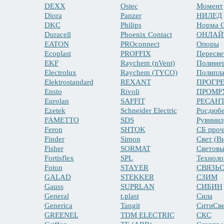
DEXX
Ostec
Момент
Diora
Panzer
НИЛЕД
DKC
Philips
Норма С
Duracell
Phoenix Contact
ОНЛАЙ
EATON
PROconnect
Опоры
Ecoplast
PROFFIX
Пересве
EKF
Raychem (nVent)
Полиме
Electrolux
Raychem (TYCO)
Полипла
Elektrostandard
REXANT
ПРОГР
Ensto
Rivoli
ПРОМР
Eurolan
SAFFIT
РЕСАН
Ezetek
Schneider Electric
Росдюбе
FAMETTO
SDS
Рувинил
Feron
SHTOK
СБ проч
Finder
Simon
Свет (В
Fisher
SORMAT
Световы
Fortisflex
SPL
Техноло
Foton
STAYER
СВЯЗЬ
GALAD
STEKKER
СЗИМ
Gauss
SUPRLAN
СИБИН
General
t.plast
Сила
Generica
Tangit
СитиСв
GREENEL
TDM ELECTRIC
СКС