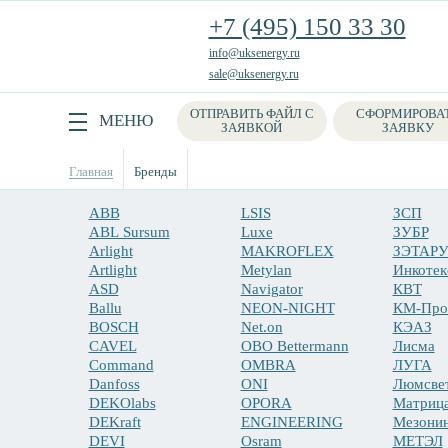
+7 (495) 150 33 30
info@uksenergy.ru
sale@uksenergy.ru
ОТПРАВИТЬ ФАЙЛ С
СФОРМИРОВА
Поиск
МЕНЮ
ЗАЯВКОЙ
ЗАЯВКУ
Главная
Бренды
ABB
LSIS
ЗСП
ABL Sursum
Luxe
ЗУБР
Arlight
MAKROFLEX
ЗЭТАР
Artlight
Metylan
Инкотек
ASD
Navigator
КВТ
Ballu
NEON-NIGHT
КМ-Про
BOSCH
Net.on
КЭАЗ
CAVEL
OBO Bettermann
Лисма
Command
OMBRA
ЛУГА
Danfoss
ONI
Люмсве
DEKOlabs
OPORA
Матриц
DEKraft
ENGINEERING
Мезони
DEVI
Osram
МЕТЭЛ