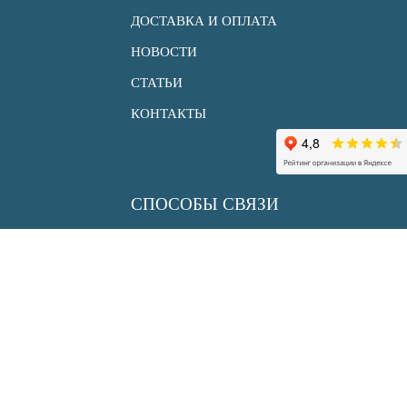
ДОСТАВКА И ОПЛАТА
НОВОСТИ
СТАТЬИ
КОНТАКТЫ
СПОСОБЫ СВЯЗИ
+7 (495) 150 33 30
info@uksenergy.ru
sale@uksenergy.ru
АДРЕС
117452, г. Москва,
ул.Азовская, дом 24, корпус 2