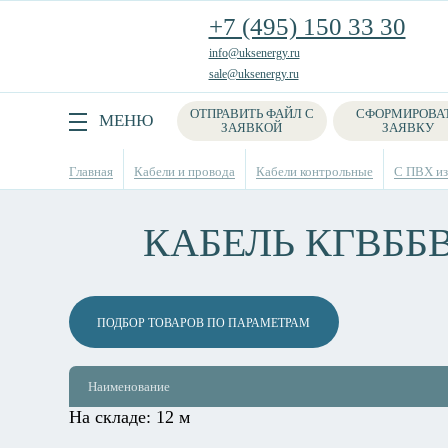
+7 (495) 150 33 30
info@uksenergy.ru
sale@uksenergy.ru
ОТПРАВИТЬ ФАЙЛ С
СФОРМИРОВА
Поиск
МЕНЮ
ЗАЯВКОЙ
ЗАЯВКУ
Главная
Кабели и провода
Кабели контрольные
С ПВХ из
КАБЕЛЬ КГВББ
ПОДБОР ТОВАРОВ ПО ПАРАМЕТРАМ
Наименование
На складе:
12 м