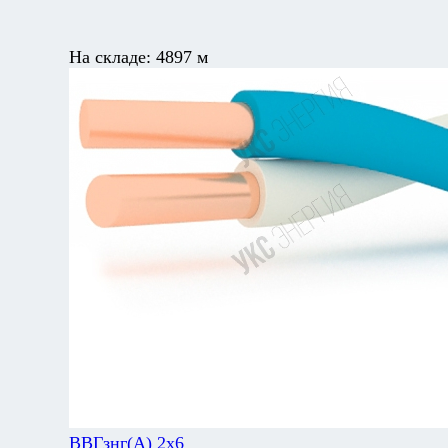
На складе:
4897 м
ВВГзнг(А) 2х6