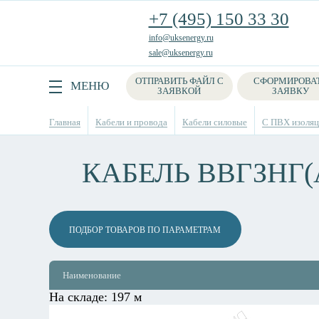
+7 (495) 150 33 30
info@uksenergy.ru
sale@uksenergy.ru
ОТПРАВИТЬ ФАЙЛ С
СФОРМИРОВА
Поиск
МЕНЮ
ЗАЯВКОЙ
ЗАЯВКУ
Главная
Кабели и провода
Кабели силовые
С ПВХ изоляци
КАБЕЛЬ ВВГЗНГ(
ПОДБОР ТОВАРОВ ПО ПАРАМЕТРАМ
Наименование
На складе:
197 м