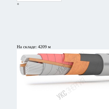
+
На складе:
4209 м