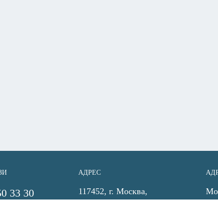
ЗИ
АДРЕС
АД
117452, г. Москва,
Мос
50 33 30
ул.Азовская, дом 24, корпус
Ла
gy.ru
2
Ко