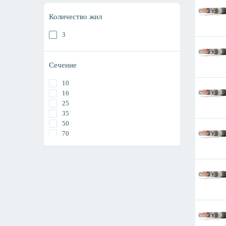
Количество жил
3
Сечение
10
16
25
35
50
70
95
120
150
185
240