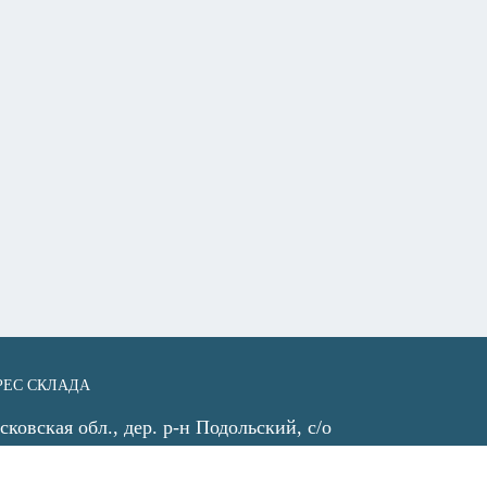
РЕС СКЛАДА
ковская обл., дер. р-н Подольский, с/о
говский, деревня Бережки (Коледино)
ординаты 55.388621, 37.594460