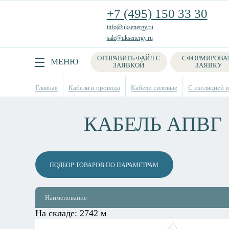
+7 (495) 150 33 30
info@uksenergy.ru
sale@uksenergy.ru
ОТПРАВИТЬ ФАЙЛ С
СФОРМИРОВА
Поиск
МЕНЮ
ЗАЯВКОЙ
ЗАЯВКУ
Главная
Кабели и провода
Кабели силовые
С изоляцией и
КАБЕЛЬ АПВГ
ПОДБОР ТОВАРОВ ПО ПАРАМЕТРАМ
Наименование
На складе:
2742 м