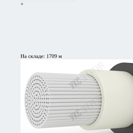
+
На складе:
1709 м