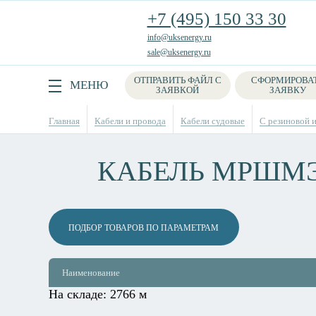
+7 (495) 150 33 30
info@uksenergy.ru
sale@uksenergy.ru
ОТПРАВИТЬ ФАЙЛ С
СФОРМИРОВА
Поиск
МЕНЮ
ЗАЯВКОЙ
ЗАЯВКУ
Главная
Кабели и провода
Кабели судовые
C резиновой 
КАБЕЛЬ МРШМ
ПОДБОР ТОВАРОВ ПО ПАРАМЕТРАМ
Наименование
На складе:
2766 м