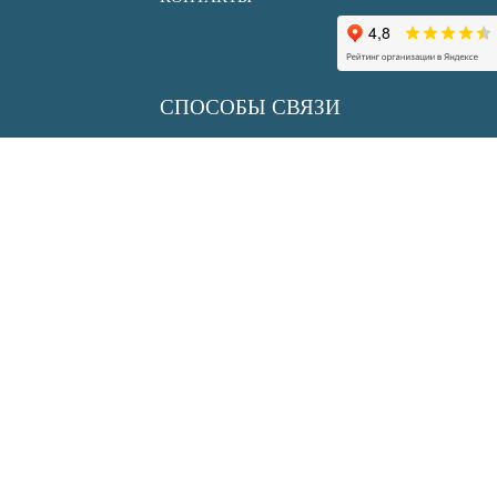
СПОСОБЫ СВЯЗИ
+7 (495) 150 33 30
info@uksenergy.ru
sale@uksenergy.ru
АДРЕС
117452, г. Москва,
ул.Азовская, дом 24, корпус 2
АДРЕС СКЛАДА
Московская обл., дер. р-н
Подольский, с/о Лаговский, деревня
Бережки (Коледино)
Координаты 55.388621, 37.594460