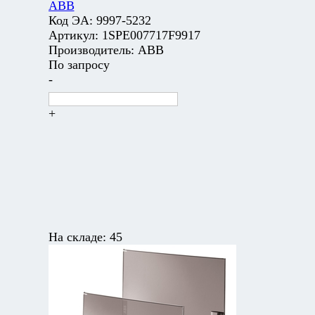
ABB
Код ЭА:
9997-5232
Артикул:
1SPE007717F9917
Производитель:
ABB
По запросу
-
+
На складе:
45