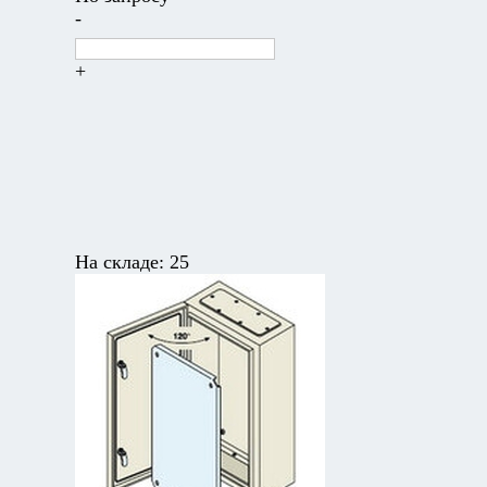
-
+
На складе:
25