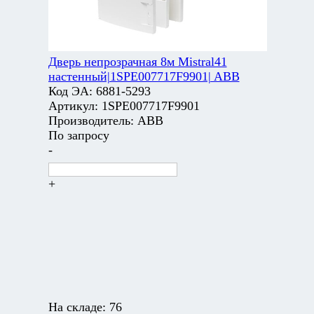
Дверь непрозрачная 8м Mistral41
настенный|1SPE007717F9901| ABB
Код ЭА:
6881-5293
Артикул:
1SPE007717F9901
Производитель:
ABB
По запросу
-
+
На складе:
76