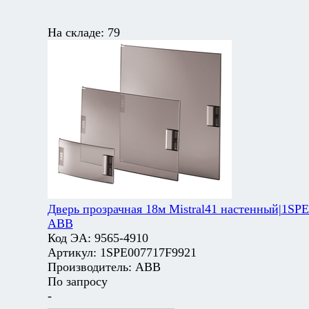
На складе:
79
Дверь прозрачная 18м Mistral41 настенный|1SP
ABB
Код ЭА:
9565-4910
Артикул:
1SPE007717F9921
Производитель:
ABB
По запросу
-