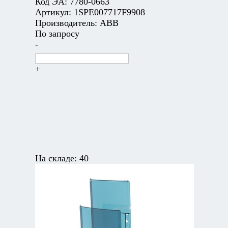
Код ЭА:
7780-0663
Артикул:
1SPE007717F9908
Производитель:
ABB
По запросу
-
+
На складе:
40