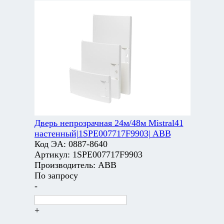
Дверь непрозрачная 24м/48м Mistral41
настенный|1SPE007717F9903| ABB
Код ЭА:
0887-8640
Артикул:
1SPE007717F9903
Производитель:
ABB
По запросу
-
+