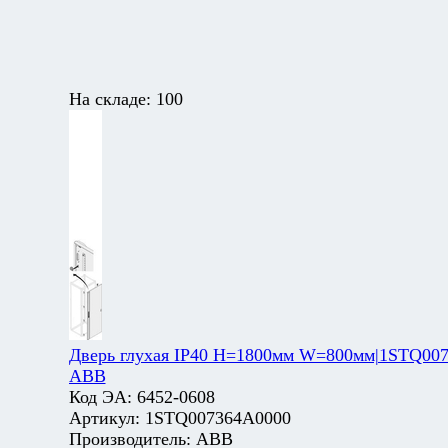
На складе:
100
Дверь глухая IP40 H=1800мм W=800мм|1STQ007
ABB
Код ЭА:
6452-0608
Артикул:
1STQ007364A0000
Производитель:
ABB