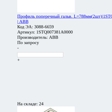
Профиль поперечный гальв. L=788мм(2шт)|1S
| ABB
Код ЭА:
3088-6659
Артикул:
1STQ007381A0000
Производитель:
ABB
По запросу
-
+
На складе:
24