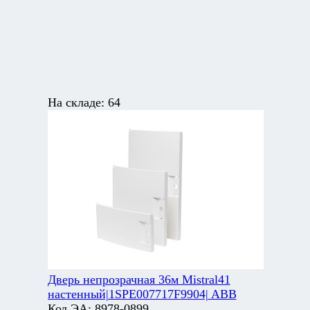
На складе:
64
Дверь непрозрачная 36м Mistral41
настенный|1SPE007717F9904| ABB
Код ЭА:
8978-0899