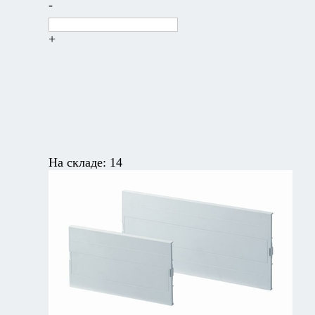
-
+
На складе:
14