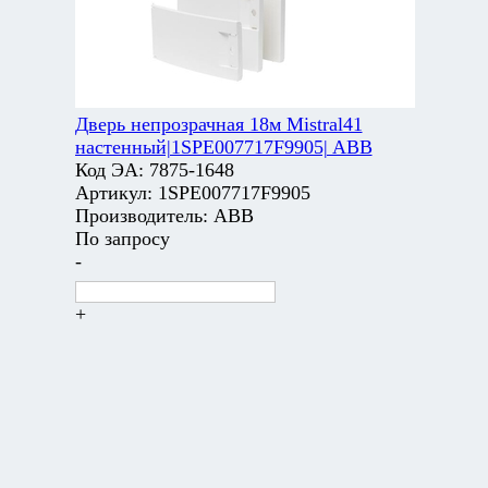
Дверь непрозрачная 18м Mistral41
настенный|1SPE007717F9905| ABB
Код ЭА:
7875-1648
Артикул:
1SPE007717F9905
Производитель:
ABB
По запросу
-
+