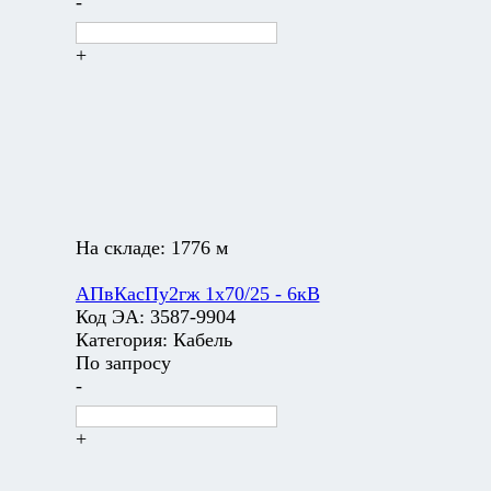
-
+
На складе:
1776 м
АПвКасПу2гж 1х70/25 - 6кВ
Код ЭА:
3587-9904
Категория:
Кабель
По запросу
-
+