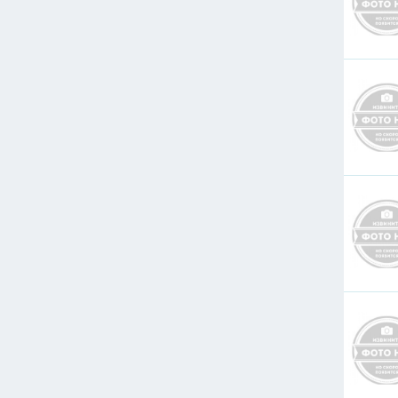
50
70
95