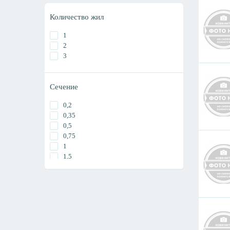
Количество жил
1
2
3
Сечение
0,2
0,35
0,5
0,75
1
1,5
2,5
4
6
10
16
25
35