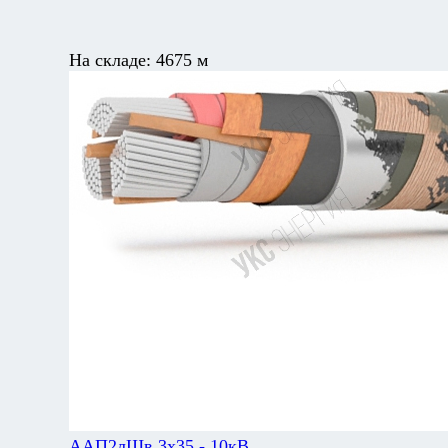
На складе:
4675 м
ААП2лШв 3х35 - 10кВ