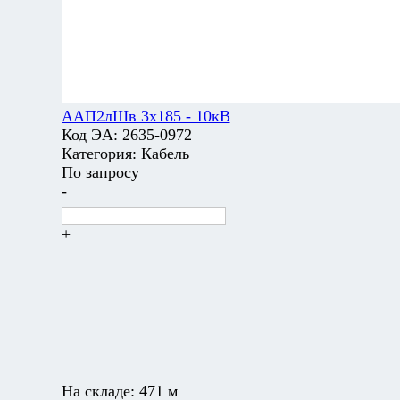
ААП2лШв 3х185 - 10кВ
Код ЭА:
2635-0972
Категория:
Кабель
По запросу
-
+
На складе:
471 м