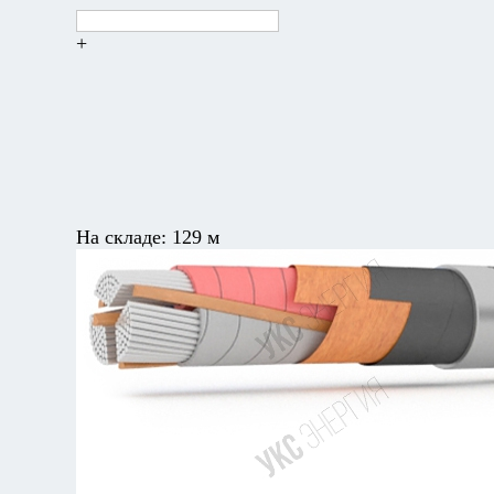
+
На складе:
129 м