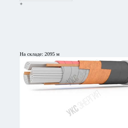
+
На складе:
2095 м