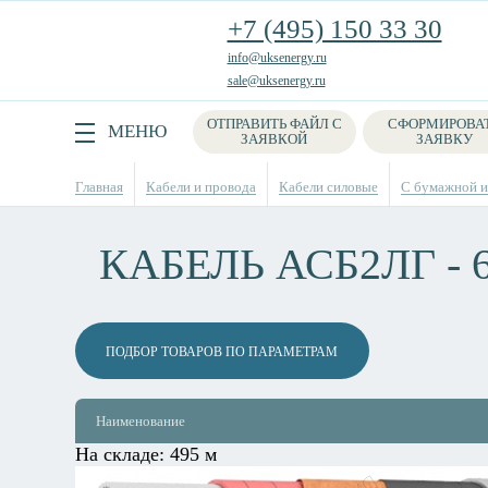
+7 (495) 150 33 30
info@uksenergy.ru
sale@uksenergy.ru
ОТПРАВИТЬ ФАЙЛ С
СФОРМИРОВА
Поиск
МЕНЮ
ЗАЯВКОЙ
ЗАЯВКУ
Главная
Кабели и провода
Кабели силовые
С бумажной из
КАБЕЛЬ АСБ2ЛГ - 
ПОДБОР ТОВАРОВ ПО ПАРАМЕТРАМ
Наименование
На складе:
495 м