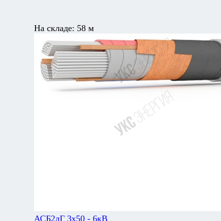
На складе:
58 м
АСБ2лГ 3х50 - 6кВ