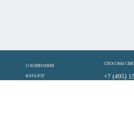
СПОСОБЫ СВЯ
О КОМПАНИИ
+7 (495) 1
КАТАЛОГ
info@uksener
ДОСТАВКА И ОПЛАТА
sale@uksener
НОВОСТИ
СТАТЬИ
КОНТАКТЫ