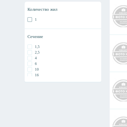
Количество жил
1
Сечение
1,5
2,5
4
6
10
16
25
35
50
70
95
120
150
185
240