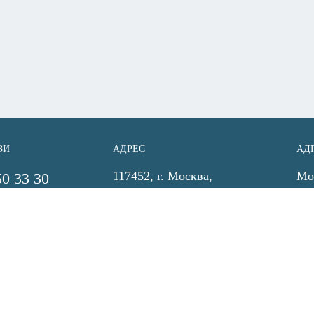
ЗИ
АДРЕС
АД
117452, г. Москва,
Мос
50 33 30
ул.Азовская, дом 24, корпус
Ла
gy.ru
2
Ко
gy.ru
Адр
ВРЕМЯ РАБОТЫ
C 9:00 до 17:30