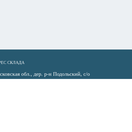
РЕС СКЛАДА
ковская обл., дер. р-н Подольский, с/о
говский, деревня Бережки (Коледино)
ординаты 55.388621, 37.594460
ес склада на Яндекс картах.