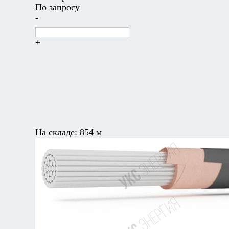
По запросу
-
+
На складе:
854 м