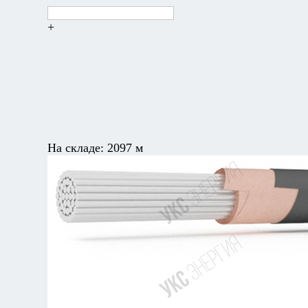
+
На складе:
2097 м