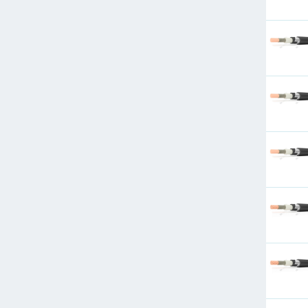
120
150
185
240