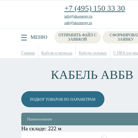
+7 (495) 150 33 30
info@uksenergy.ru
sale@uksenergy.ru
ОТПРАВИТЬ ФАЙЛ С
СФОРМИРОВА
Поиск
МЕНЮ
ЗАЯВКОЙ
ЗАЯВКУ
Главная
Кабели и провода
Кабели силовые
С ПВХ изоляци
КАБЕЛЬ АВБВ
ПОДБОР ТОВАРОВ ПО ПАРАМЕТРАМ
Наименование
На складе:
222 м