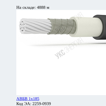
На складе:
4888 м
АВБВ 1х185
Код ЭА:
2259-0939