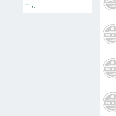
70
1200
95
1400
120
1600