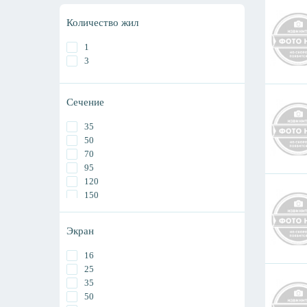
Количество жил
1
3
Сечение
35
50
70
95
120
150
185
240
Экран
300
400
16
500
25
630
35
800
50
1000