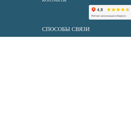
КОНТАКТЫ
СПОСОБЫ СВЯЗИ
+7 (495) 150 33 30
info@uksenergy.ru
sale@uksenergy.ru
АДРЕС
117452, г. Москва,
ул.Азовская, дом 24, корпус 2
АДРЕС СКЛАДА
Московская обл., дер. р-н
Подольский, с/о Лаговский, деревня
Бережки (Коледино)
Координаты 55.388621, 37.594460