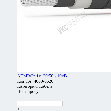
АПвПу2г 1х120/50 - 10кВ
Код ЭА:
4089-8520
Категория:
Кабель
По запросу
-
+