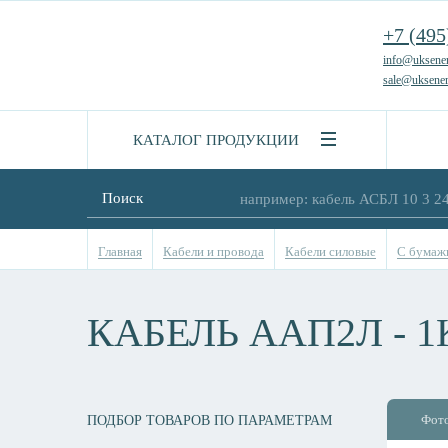
+7 (495
info@uksener
sale@uksener
КАТАЛОГ ПРОДУКЦИИ
Поиск
Главная
Кабели и провода
Кабели силовые
С бумажн
КАБЕЛЬ ААП2Л - 1
Фот
ПОДБОР ТОВАРОВ ПО ПАРАМЕТРАМ