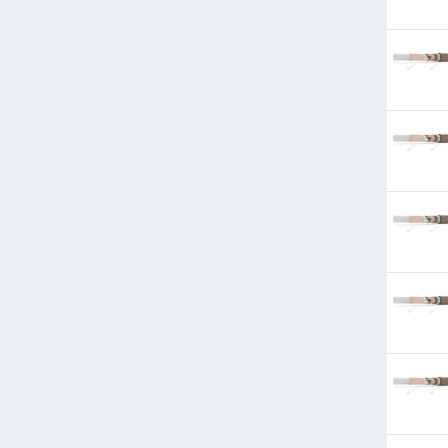
625
800