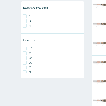
Количество жил
1
3
4
Сечение
16
25
35
50
70
95
120
150
185
240
300
400
500