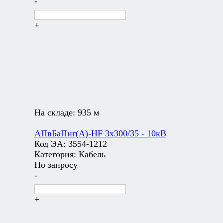
-
+
На складе:
935 м
АПвБаПнг(А)-HF 3х300/35 - 10кВ
Код ЭА:
3554-1212
Категория:
Кабель
По запросу
-
+