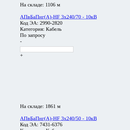
На складе:
1106 м
АПвБаПнг(А)-HF 3х240/70 - 10кВ
Код ЭА:
2990-2820
Категория:
Кабель
По запросу
-
+
На складе:
1861 м
АПвБаПнг(А)-HF 3х240/50 - 10кВ
Код ЭА:
7431-6376