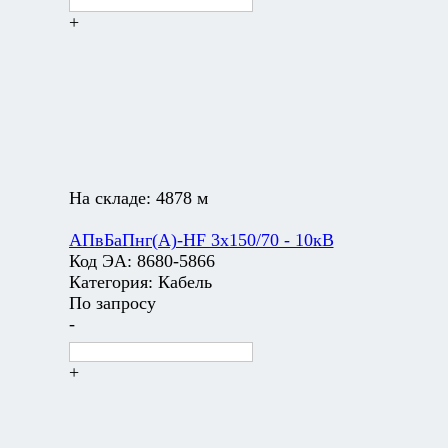
+
На складе:
4878 м
АПвБаПнг(А)-HF 3х150/70 - 10кВ
Код ЭА:
8680-5866
Категория:
Кабель
По запросу
-
+