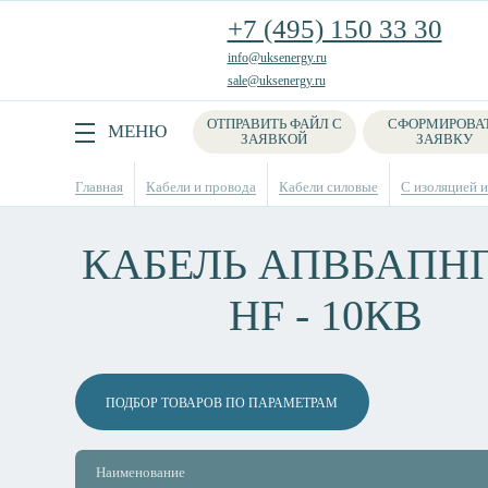
+7 (495) 150 33 30
info@uksenergy.ru
sale@uksenergy.ru
ОТПРАВИТЬ ФАЙЛ С
СФОРМИРОВА
Поиск
МЕНЮ
ЗАЯВКОЙ
ЗАЯВКУ
Главная
Кабели и провода
Кабели силовые
С изоляцией 
КАБЕЛЬ АПВБАПНГ
HF - 10КВ
ПОДБОР ТОВАРОВ ПО ПАРАМЕТРАМ
Наименование