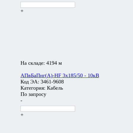
+
На складе:
4194 м
АПвБаПнг(А)-HF 3х185/50 - 10кВ
Код ЭА:
3461-9608
Категория:
Кабель
По запросу
-
+