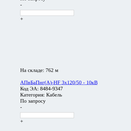
-
+
На складе:
762 м
АПвБаПнг(А)-HF 3х120/50 - 10кВ
Код ЭА:
8484-9347
Категория:
Кабель
По запросу
-
+