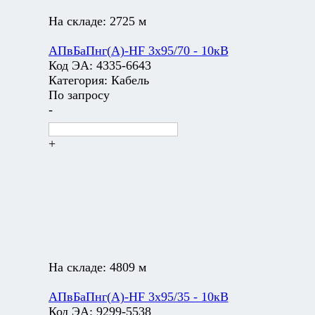
На складе:
2725 м
АПвБаПнг(А)-HF 3х95/70 - 10кВ
Код ЭА:
4335-6643
Категория:
Кабель
По запросу
-
+
На складе:
4809 м
АПвБаПнг(А)-HF 3х95/35 - 10кВ
Код ЭА:
9299-5538