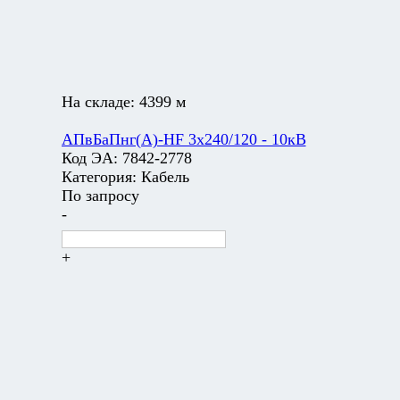
На складе:
4399 м
АПвБаПнг(А)-HF 3х240/120 - 10кВ
Код ЭА:
7842-2778
Категория:
Кабель
По запросу
-
+