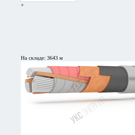
+
На складе:
3643 м