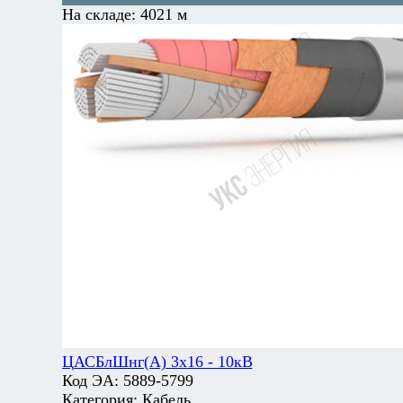
На складе:
4021 м
ЦАСБлШнг(А) 3х16 - 10кВ
Код ЭА:
5889-5799
Категория:
Кабель