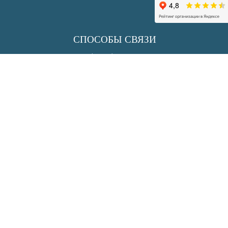
СПОСОБЫ СВЯЗИ
+7 (495) 150 33 30
info@uksenergy.ru
sale@uksenergy.ru
АДРЕС
117452, г. Москва,
ул.Азовская, дом 24, корпус 2
АДРЕС СКЛАДА
Московская обл., дер. р-н
Подольский, с/о Лаговский, деревня
Бережки (Коледино)
Координаты 55.388621, 37.594460
Адрес склада на Яндекс картах.