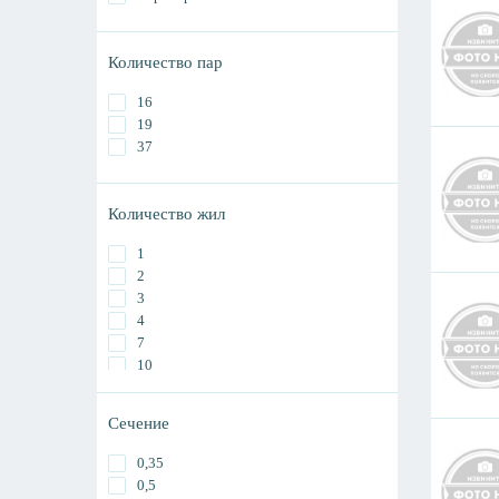
Количество пар
16
19
37
Количество жил
1
2
3
4
7
10
12
14
Сечение
19
24
0,35
27
0,5
30