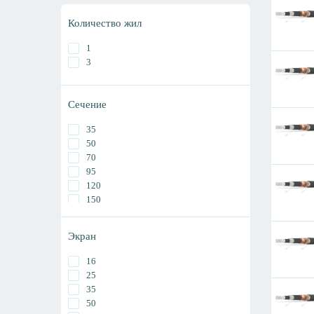
Количество жил
1
3
Сечение
35
50
70
95
120
150
185
240
Экран
300
400
16
500
25
630
35
800
50
1000