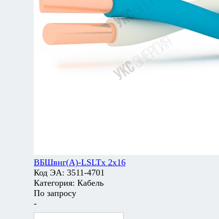
ВБШвнг(А)-LSLTx 2х16
Код ЭА:
3511-4701
Категория:
Кабель
По запросу
-