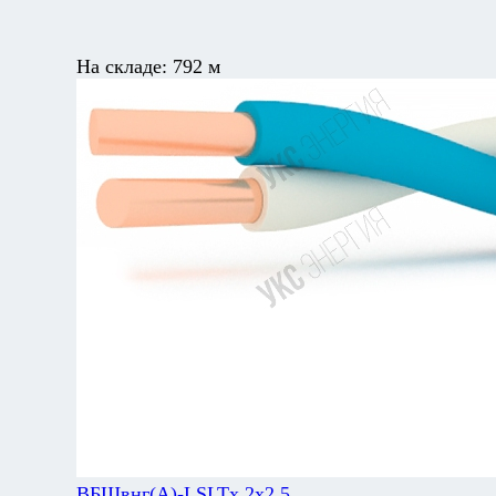
На складе:
792 м
ВБШвнг(А)-LSLTx 2х2,5