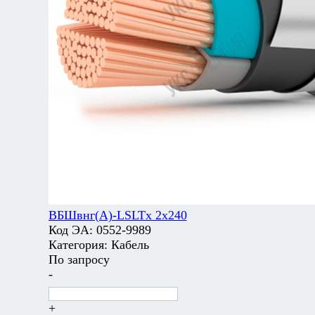
ВБШвнг(А)-LSLTx 2х240
Код ЭА:
0552-9989
Категория:
Кабель
По запросу
-
+