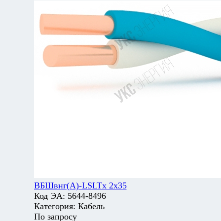
ВБШвнг(А)-LSLTx 2х35
Код ЭА:
5644-8496
Категория:
Кабель
По запросу