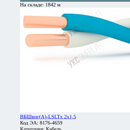
На складе:
1842 м
ВБШвнг(А)-LSLTx 2х1,5
Код ЭА:
8176-4659
Категория:
Кабель