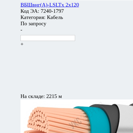
ВБШвнг(А)-LSLTx 2х120
Код ЭА:
7240-1797
Категория:
Кабель
По запросу
-
+
На складе:
2215 м