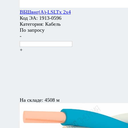
ВБШвнг(А)-LSLTx 2х4
Код ЭА:
1913-0596
Категория:
Кабель
По запросу
-
+
На складе:
4508 м