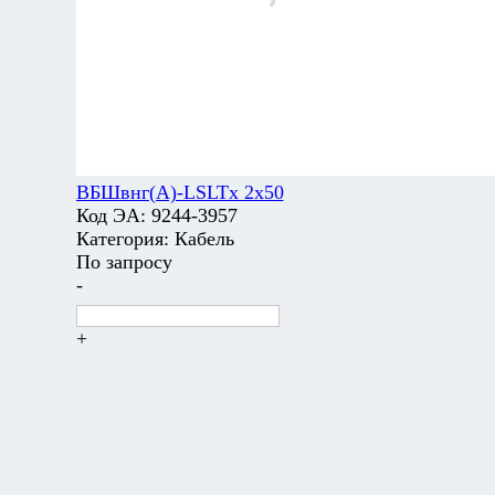
ВБШвнг(А)-LSLTx 2х50
Код ЭА:
9244-3957
Категория:
Кабель
По запросу
-
+