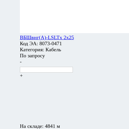
ВБШвнг(А)-LSLTx 2х25
Код ЭА:
8073-0471
Категория:
Кабель
По запросу
-
+
На складе:
4841 м