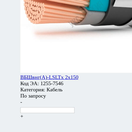
ВБШвнг(А)-LSLTx 2х150
Код ЭА:
1255-7546
Категория:
Кабель
По запросу
-
+