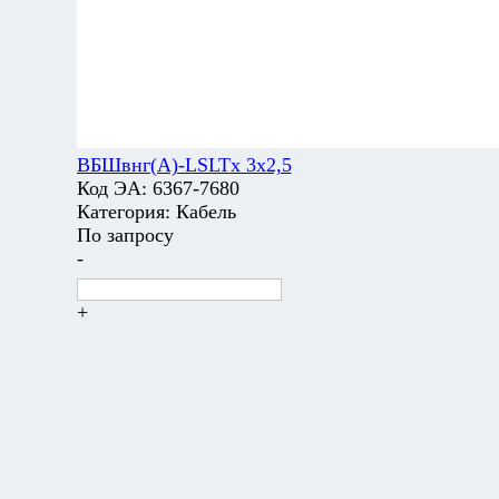
ВБШвнг(А)-LSLTx 3х2,5
Код ЭА:
6367-7680
Категория:
Кабель
По запросу
-
+