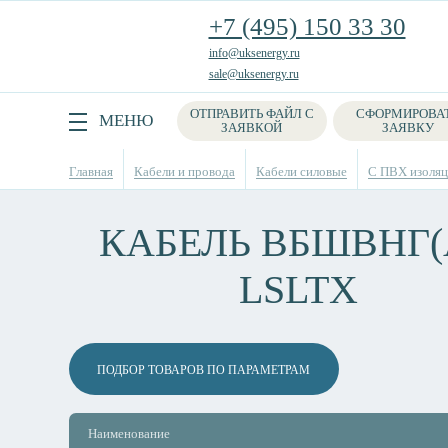
+7 (495) 150 33 30
info@uksenergy.ru
sale@uksenergy.ru
ОТПРАВИТЬ ФАЙЛ С
СФОРМИРОВА
Поиск
МЕНЮ
ЗАЯВКОЙ
ЗАЯВКУ
Главная
Кабели и провода
Кабели силовые
С ПВХ изоляци
КАБЕЛЬ ВБШВНГ(
LSLTX
ПОДБОР ТОВАРОВ ПО ПАРАМЕТРАМ
Наименование