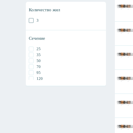
Количество жил
3
Сечение
25
35
50
70
95
120
150
185