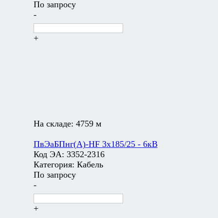
По запросу
-
+
На складе:
4759 м
ПвЭаБПнг(А)-HF 3х185/25 - 6кВ
Код ЭА:
3352-2316
Категория:
Кабель
По запросу
-
+