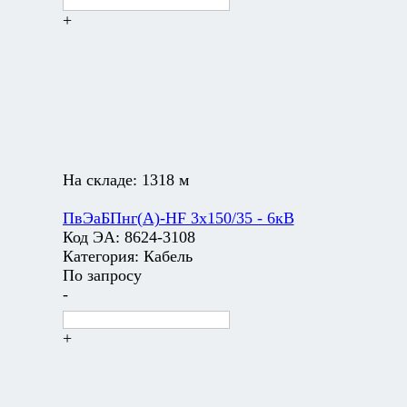
+
На складе:
1318 м
ПвЭаБПнг(А)-HF 3х150/35 - 6кВ
Код ЭА:
8624-3108
Категория:
Кабель
По запросу
-
+