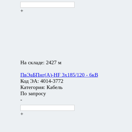
+
На складе:
2427 м
ПвЭаБПнг(А)-HF 3х185/120 - 6кВ
Код ЭА:
4014-3772
Категория:
Кабель
По запросу
-
+