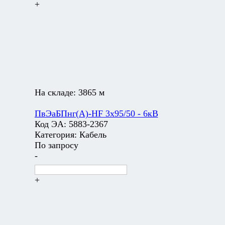
+
На складе:
3865 м
ПвЭаБПнг(А)-HF 3х95/50 - 6кВ
Код ЭА:
5883-2367
Категория:
Кабель
По запросу
-
+