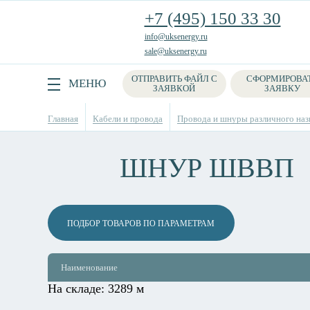
+7 (495) 150 33 30
info@uksenergy.ru
sale@uksenergy.ru
ОТПРАВИТЬ ФАЙЛ С
СФОРМИРОВА
Поиск
МЕНЮ
ЗАЯВКОЙ
ЗАЯВКУ
Главная
Кабели и провода
Провода и шнуры различного наз
ШНУР ШВВП
ПОДБОР ТОВАРОВ ПО ПАРАМЕТРАМ
Наименование
На складе:
3289 м