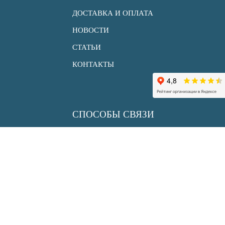
ДОСТАВКА И ОПЛАТА
НОВОСТИ
СТАТЬИ
КОНТАКТЫ
СПОСОБЫ СВЯЗИ
+7 (495) 150 33 30
info@uksenergy.ru
sale@uksenergy.ru
АДРЕС
117452, г. Москва,
ул.Азовская, дом 24, корпус 2