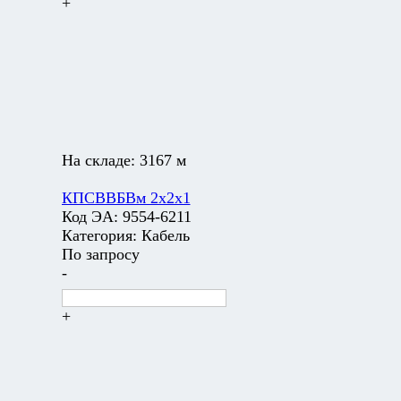
+
На складе:
3167 м
КПСВВБВм 2х2х1
Код ЭА:
9554-6211
Категория:
Кабель
По запросу
-
+