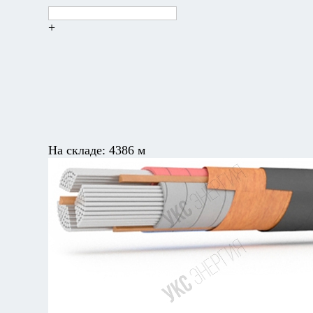
+
На складе:
4386 м