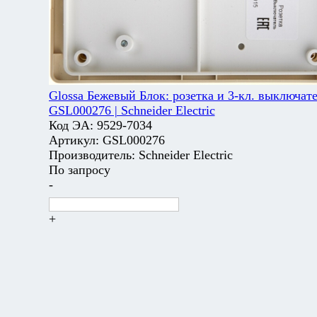
Glossa Бежевый Блок: розетка и 3-кл. выключате
GSL000276 | Schneider Electric
Код ЭА:
9529-7034
Артикул:
GSL000276
Производитель:
Schneider Electric
По запросу
-
+