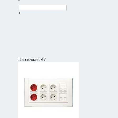
-
+
На складе:
47