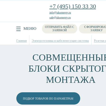
+7 (495) 150 33 30
info@uksenergy.ru
sale@uksenergy.ru
ОТПРАВИТЬ ФАЙЛ С
СФОРМИРОВА
Поиск
МЕНЮ
ЗАЯВКОЙ
ЗАЯВКУ
Главная
Электротехника и кабеленесущие системы
Розетки 
СОВМЕЩЕННЫ
БЛОКИ СКРЫТО
МОНТАЖА
ПОДБОР ТОВАРОВ ПО ПАРАМЕТРАМ