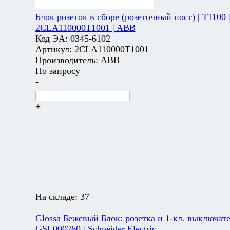
Блок розеток в сборе (розеточный пост) | T1100 
2CLA110000T1001 | ABB
Код ЭА:
0345-6102
Артикул:
2CLA110000T1001
Производитель:
ABB
По запросу
-
+
На складе:
37
Glossa Бежевый Блок: розетка и 1-кл. выключате
GSL000260 | Schneider Electric