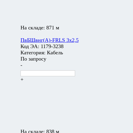
На складе:
871 м
ПвБШвнг(А)-FRLS 3х2,5
Код ЭА:
1179-3238
Категория:
Кабель
По запросу
-
+
На складе:
838 м