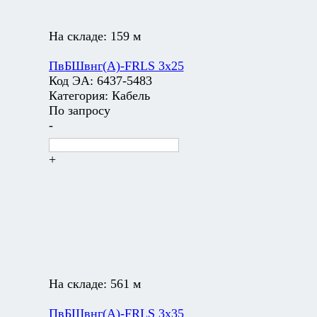
На складе:
159 м
ПвБШвнг(А)-FRLS 3х25
Код ЭА:
6437-5483
Категория:
Кабель
По запросу
-
+
На складе:
561 м
ПвБШвнг(А)-FRLS 3х35