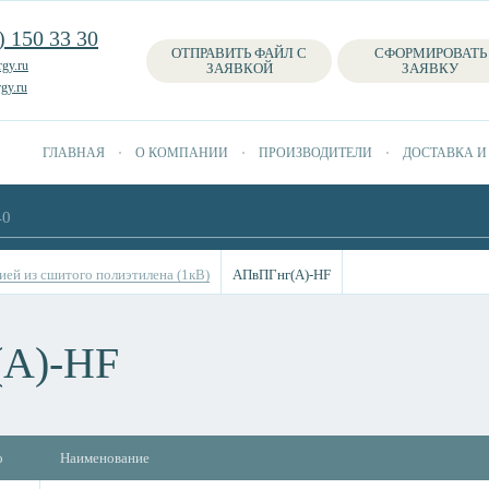
) 150 33 30
ОТПРАВИТЬ ФАЙЛ С
СФОРМИРОВАТЬ
gy.ru
ЗАЯВКОЙ
ЗАЯВКУ
gy.ru
ГЛАВНАЯ
О КОМПАНИИ
ПРОИЗВОДИТЕЛИ
ДОСТАВКА И
ией из сшитого полиэтилена (1кВ)
АПвПГнг(А)-HF
А)-HF
о
Наименование