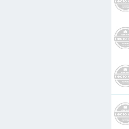
120
150
185
240