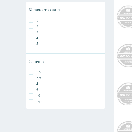
Количество жил
1
2
3
4
5
Сечение
1,5
2,5
4
6
10
16
25
35
50
70
95