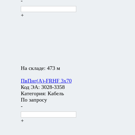
-
+
На складе:
473 м
ПвПнг(А)-FRHF 3х70
Код ЭА:
3028-3358
Категория:
Кабель
По запросу
-
+