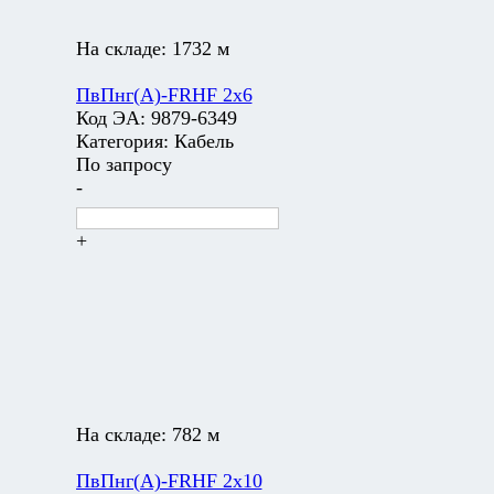
На складе:
1732 м
ПвПнг(А)-FRHF 2х6
Код ЭА:
9879-6349
Категория:
Кабель
По запросу
-
+
На складе:
782 м
ПвПнг(А)-FRHF 2х10