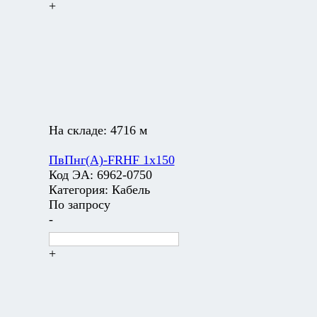
+
На складе:
4716 м
ПвПнг(А)-FRHF 1х150
Код ЭА:
6962-0750
Категория:
Кабель
По запросу
-
+